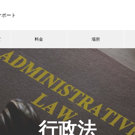
サポート
て
料金
場所
行政法